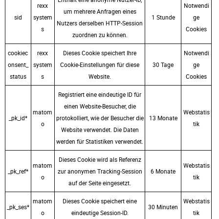
rexx
Notwendi
um mehrere Anfragen eines
sid
system
1 Stunde
ge
Nutzers derselben HTTP-Session
s
Cookies
zuordnen zu können.
cookiec
rexx
Dieses Cookie speichert Ihre
Notwendi
onsent_
system
Cookie-Einstellungen für diese
30 Tage
ge
status
s
Website.
Cookies
Registriert eine eindeutige ID für
einen Website-Besucher, die
matom
Webstatis
_pk_id*
protokolliert, wie der Besucher die
13 Monate
o
tik
Website verwendet. Die Daten
werden für Statistiken verwendet.
Dieses Cookie wird als Referenz
matom
Webstatis
_pk_ref*
zur anonymen Tracking-Session
6 Monate
o
tik
auf der Seite eingesetzt.
matom
Dieses Cookie speichert eine
Webstatis
_pk_ses*
30 Minuten
o
eindeutige Session-ID.
tik